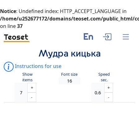
Notice
: Undefined index: HTTP_ACCEPT_LANGUAGE in
/home/u252677172/domains/teoset.com/public_html/co
on line
37
En
Teoset
Мудра кицька
Instructions for use
Show
Font size
Speed
items
sec.
+
+
-
-