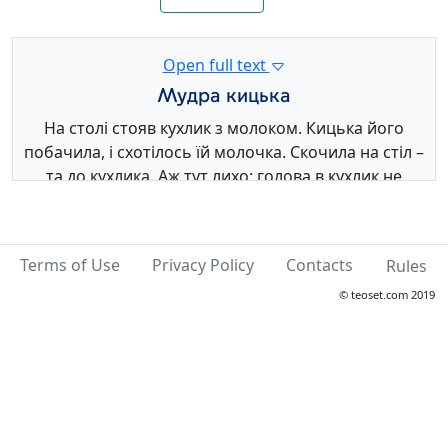
Open full text
Мудра кицька
На столі стояв кухлик з молоком. Кицька його
побачила, і схотілось їй молочка. Скочила на стіл –
та до кухлика. Аж тут лихо: голова в кухлик не
влазить. Так гарно молоко пахне, а язиком до
нього кицька не сягне.
Terms of Use
Privacy Policy
Contacts
Rules
Засмутилась вона, але ненадовго . . .
© teoset.com 2019