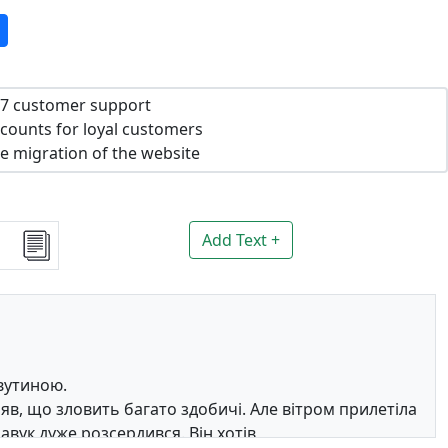
7 customer support
counts for loyal customers
e migration of the website
Add Text +
вутиною.
ріяв, що зловить багато здобичі. Але вітром прилетіла
авук дуже розсердився. Він хотів