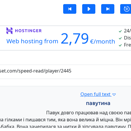
24/
2,79
Dis
Web hosting from
€/month
Fre
oset.com/speed-read/player/2445
Open full text
павутина
Павук довго працював над своєю па
ма гілками і пишався тим, яка вона велика й міцна. Він м
ьбабка. Вона зачепилася за нитки й зіпсувала павутину. П