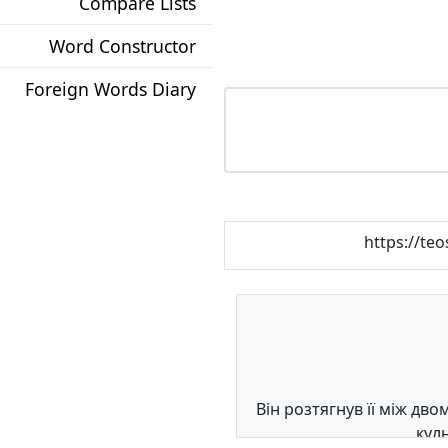
Compare Lists
Word Constructor
Foreign Words Diary
https://te
Він розтягнув її між дво
кул