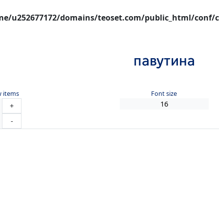
e/u252677172/domains/teoset.com/public_html/conf/c
павутина
 items
Font size
+
-