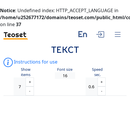
Notice
: Undefined index: HTTP_ACCEPT_LANGUAGE in
/home/u252677172/domains/teoset.com/public_html/co
on line
37
En
Teoset
ТЕКСТ
Instructions for use
Show
Font size
Speed
items
sec.
+
+
-
-