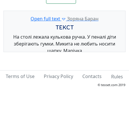
Open full text
Зоряна Баран
ТЕКСТ
На столі лежала кулькова ручка. У пеналі діти
зберігають гумки. Микита не любить носити
шапку. Марічка
малювала сонце ручкою.
Terms of Use
Privacy Policy
Contacts
Rules
© teoset.com 2019