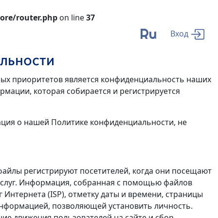
ore/router.php
on line
37
Ru
Вход
льности
лавных приоритетов является конфиденциальность наших
рмации, которая собирается и регистрируется
ация о нашей Политике конфиденциальности, не
 файлы регистрируют посетителей, когда они посещают
 услуг. Информация, собранная с помощью файлов
г Интернета (ISP), отметку даты и времени, страницы
о информацией, позволяющей установить личность.
ние движения пользователей на сайте и сбор