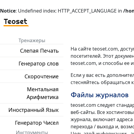
Notice
: Undefined index: HTTP_ACCEPT_LANGUAGE in
/hom
Teoset
Тренажеры
На сайте teoset.com, дос
Слепая Печать
посетителей. Этот докуме
Генератор слов
teoset.com, и способы ее 
Если у вас есть дополни
Скорочтение
стесняйтесь обращаться к
Ментальная
Файлы журналов
Арифметика
teoset.com следует станд
Иностранный Язык
веб-сайты. Все хостингов
журнала, включает адреса 
Генератор Чисел
перехода / выхода и, воз
Инструменты
Цель этой информации - а