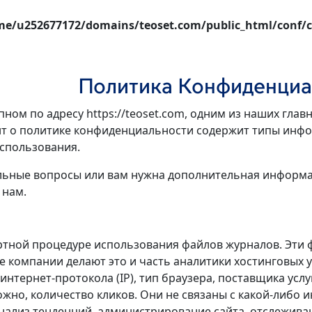
e/u252677172/domains/teoset.com/public_html/conf/c
Политика Конфиденциа
тупном по адресу https://teoset.com, одним из наших г
нт о политике конфиденциальности содержит типы инфо
использования.
тельные вопросы или вам нужна дополнительная информ
 нам.
артной процедуре использования файлов журналов. Эти
ые компании делают это и часть аналитики хостинговых
интернет-протокола (IP), тип браузера, поставщика услу
можно, количество кликов. Они не связаны с какой-либ
нализ тенденций, администрирование сайта, отслежива