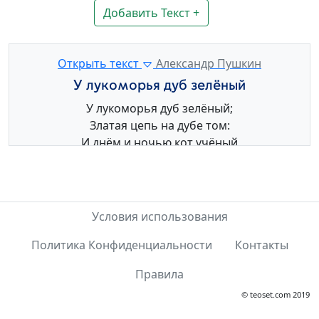
Добавить Текст +
Открыть текст
Александр Пушкин
У лукоморья дуб зелёный
У лукоморья дуб зелёный;
Златая цепь на дубе том:
И днём и ночью кот учёный
Всё ходит по цепи кругом;
Идёт направо — песнь заводит,
Налево — сказку говорит.
Там чудеса: там леший бродит,
Условия использования
Русалка на ветвях сидит;
Политика Конфиденциальности
Контакты
Там на неведомых дорожках
Следы невиданных зверей;
Правила
Избушка там на курьих ножках
Стоит без окон, без дверей;
© teoset.com 2019
Там лес и дол видений полны;