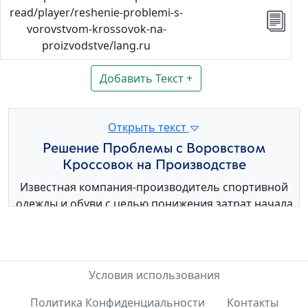
read/player/reshenie-problemi-s-
vorovstvom-krossovok-na-
proizvodstve/lang.ru
Добавить Текст +
Открыть текст
Решение Проблемы с Воровством
Кроссовок на Производстве
Известная компания-производитель спортивной
одежды и обуви с целью понижения затрат начала
переводить свои производства в Африку и Индию.
В то же время они столкнулись с проблемой
массового воровста. Тогда компания решила
производить на одном заводе только левую обувь
Условия использования
на другом только правую.
Политика Конфиденциальности
Контакты
Стоит отметить что, результата этот подход не дал