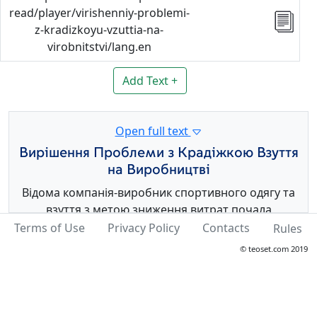
read/player/virishenniy-problemi-
z-kradizkoyu-vzuttia-na-
virobnitstvi/lang.en
Add Text +
Open full text
Вирішення Проблеми з Крадіжкою Взуття
на Виробництві
Відома компанія-виробник спортивного одягу та
взуття з метою зниження витрат почала
переводити свої виробництва до Африки та Індії.
Terms of Use
Privacy Policy
Contacts
Rules
Водночас вони зіштовхнулися із проблемою
© teoset.com 2019
масових крадіжок. Тоді компанія вирішила
виробляти на одному заводі лише ліве взуття на
іншому тільки праве.
Варто відзначити, що результату цей підхід не дав і