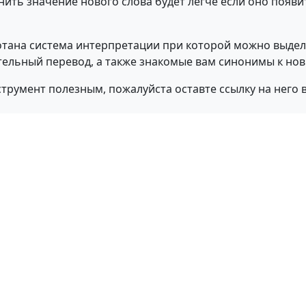
нить значение нового слова будет легче если оно появи
отана система интерпретации при которой можно выдел
тельный перевод, а также знакомые вам синонимы к но
струмент полезным, пожалуйста оставте ссылку на него 