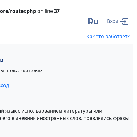
ore/router.php
on line
37
Ru
Вход
Как это работает?
ти
ым пользователям!
Вход
ый язык с использованием литературы или
я его в дневник иностранных слов, появлялись фразы