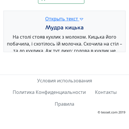
Открыть текст
Мудра кицька
На столі стояв кухлик з молоком. Кицька його
побачила, і схотілось їй молочка. Скочила на стіл –
та до кухлика. Аж тут лихо: голова в кухлик не
влазить. Так гарно молоко пахне, а язиком до
нього кицька не сягне.
Засмутилась вона, але ненадовго . . .
Условия использования
Политика Конфиденциальности
Контакты
Правила
© teoset.com 2019