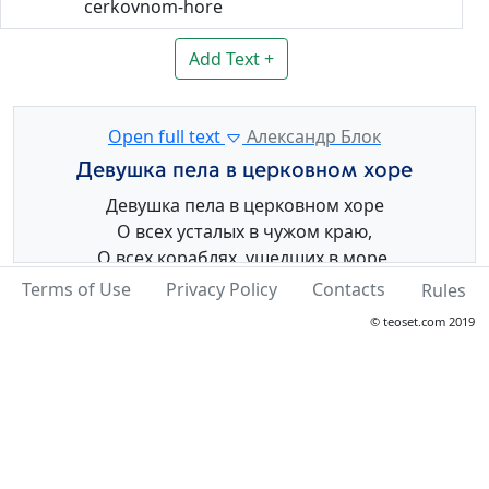
cerkovnom-hore
Add Text +
Open full text
Александр Блок
Девушка пела в церковном хоре
Девушка пела в церковном хоре
О всех усталых в чужом краю,
О всех кораблях, ушедших в море,
О всех, забывших радость свою.
Terms of Use
Privacy Policy
Contacts
Rules
© teoset.com 2019
Так пел ее голос, летящий в купол,
И луч сиял на белом плече,
И каждый из мрака смотрел и слушал,
Как белое платье пело в луче.
И всем казалось, что радость будет,