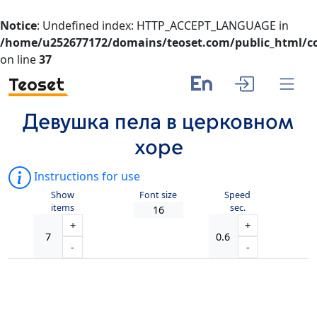
Notice
: Undefined index: HTTP_ACCEPT_LANGUAGE in
/home/u252677172/domains/teoset.com/public_html/co
on line
37
En
Teoset
Девушка пела в церковном
хоре
Instructions for use
Show
Font size
Speed
items
sec.
+
+
-
-