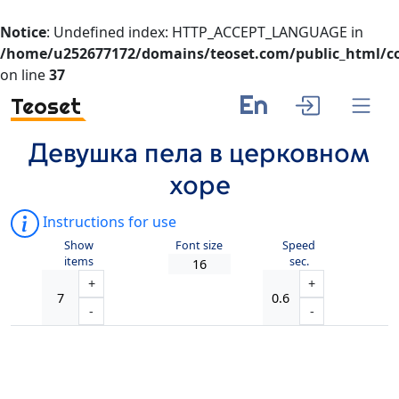
Notice
: Undefined index: HTTP_ACCEPT_LANGUAGE in
/home/u252677172/domains/teoset.com/public_html/co
on line
37
En
Teoset
Девушка пела в церковном
хоре
Instructions for use
Show
Font size
Speed
items
sec.
+
+
-
-