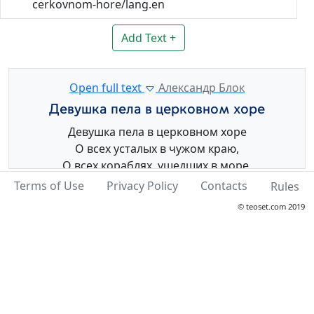
cerkovnom-hore/lang.en
Add Text +
Open full text
Александр Блок
Девушка пела в церковном хоре
Девушка пела в церковном хоре
О всех усталых в чужом краю,
О всех кораблях, ушедших в море,
О всех, забывших радость свою.
Terms of Use
Privacy Policy
Contacts
Rules
© teoset.com 2019
Так пел ее голос, летящий в купол,
И луч сиял на белом плече,
И каждый из мрака смотрел и слушал,
Как белое платье пело в луче.
И всем казалось, что радость будет,