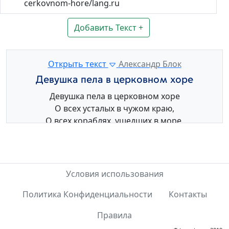
cerkovnom-hore/lang.ru
Добавить Текст +
Открыть текст
Александр Блок
Девушка пела в церковном хоре
Девушка пела в церковном хоре
О всех усталых в чужом краю,
О всех кораблях, ушедших в море,
О всех, забывших радость свою.
Так пел ее голос, летящий в купол,
И луч сиял на белом плече,
Условия использования
И каждый из мрака смотрел и слушал,
Политика Конфиденциальности
Контакты
Как белое платье пело в луче.
Правила
И всем казалось, что радость будет,