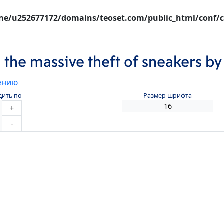
e/u252677172/domains/teoset.com/public_html/conf/c
 the massive theft of sneakers by
ению
дить по
Размер шрифта
+
-