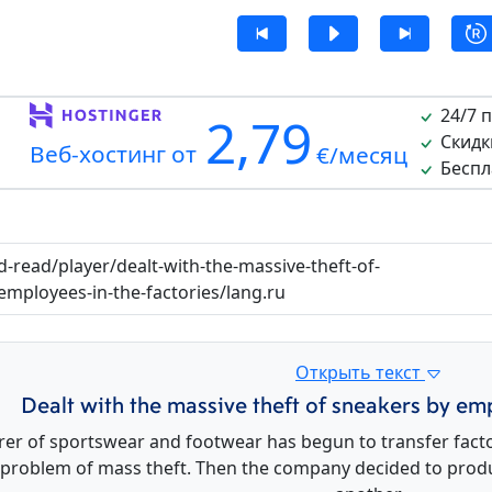
24/7 
2,79
Скидк
Веб-хостинг от
€/месяц
Беспл
-read/player/dealt-with-the-massive-theft-of-
employees-in-the-factories/lang.ru
Открыть текст
Dealt with the massive theft of sneakers by emp
r of sportswear and footwear has begun to transfer factorie
 problem of mass theft. Then the company decided to produce